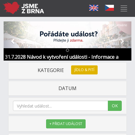
Předchozí
Další
Sponzorováno
31.7.2028 Návod k vytvoření události - Informace a
kontakt
KATEGORIE
JÍDLO & PITÍ
DATUM
OK
+ PŘIDAT UDÁLOST