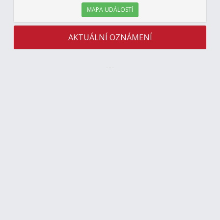
MAPA UDÁLOSTÍ
AKTUÁLNÍ OZNÁMENÍ
---