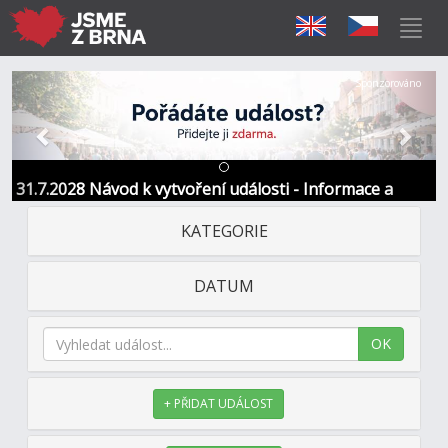
Předchozí
Další
Sponzorováno
31.7.2028 Návod k vytvoření události - Informace a
kontakt
KATEGORIE
DATUM
OK
+ PŘIDAT UDÁLOST