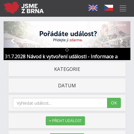
Předchozí
Další
Sponzorováno
31.7.2028 Návod k vytvoření události - Informace a
kontakt
KATEGORIE
DATUM
OK
+ PŘIDAT UDÁLOST