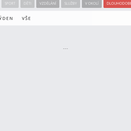
SPORT
DĚTI
VZDĚLÁNÍ
SLUŽBY
V OKOLÍ
DLOUHODOBÉ
TÝDEN
VŠE
---