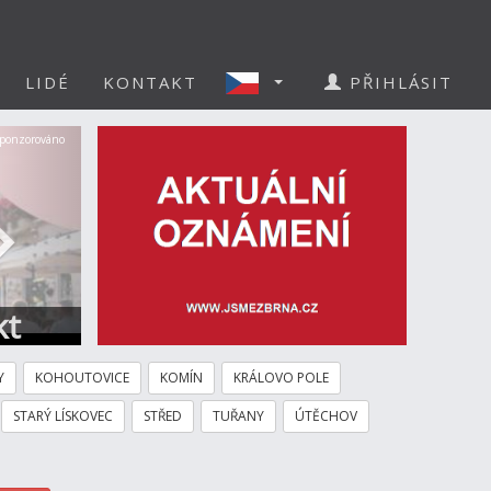
LIDÉ
KONTAKT
PŘIHLÁSIT
Další
ponzorováno
kt
Y
KOHOUTOVICE
KOMÍN
KRÁLOVO POLE
STARÝ LÍSKOVEC
STŘED
TUŘANY
ÚTĚCHOV