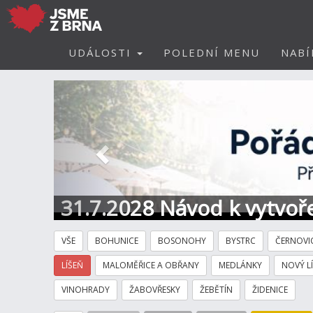
UDÁLOSTI
POLEDNÍ MENU
NABÍ
Předchozí
31.7.2028 Návod k vytvoře
VŠE
BOHUNICE
BOSONOHY
BYSTRC
ČERNOVI
LÍŠEŇ
MALOMĚŘICE A OBŘANY
MEDLÁNKY
NOVÝ L
VINOHRADY
ŽABOVŘESKY
ŽEBĚTÍN
ŽIDENICE