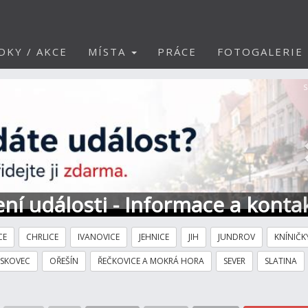
DKY / AKCE
MÍSTA
PRÁCE
FOTOGALERIE
S
ní události - Informace a konta
CE
CHRLICE
IVANOVICE
JEHNICE
JIH
JUNDROV
KNÍNIČK
ÍSKOVEC
OŘEŠÍN
ŘEČKOVICE A MOKRÁ HORA
SEVER
SLATINA