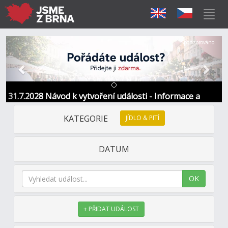
Předchozí
Další
Sponzorováno
31.7.2028 Návod k vytvoření události - Informace a
kontakt
KATEGORIE
JÍDLO & PITÍ
DATUM
OK
+ PŘIDAT UDÁLOST