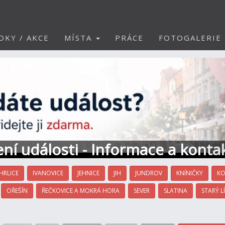
DKY / AKCE
MÍSTA
PRÁCE
FOTOGALERIE
S
ní události - Informace a konta
HRLICE
IVANOVICE
JEHNICE
JIH
JUNDROV
KNÍNIČKY
KO
OŘEŠÍN
ŘEČKOVICE A MOKRÁ HORA
SEVER
SLATINA
STARÝ L