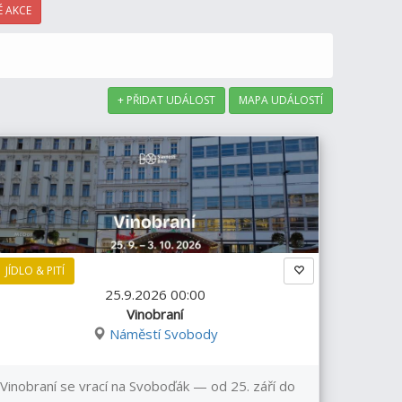
 AKCE
+ PŘIDAT UDÁLOST
MAPA UDÁLOSTÍ
JÍDLO & PITÍ
25.9.2026 00:00
Vinobraní
Náměstí Svobody
Vinobraní se vrací na Svoboďák — od 25. září do