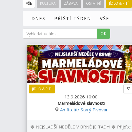
VŠE
KULTURA
ZÁBAVA
OSTATNÍ
JÍDLO & PITÍ
DNES
PŘÍŠTÍ TÝDEN
VŠE
OK
JÍDLO & PITÍ
13.9.2026 10:00
Marmeládové slavnosti
Amfiteátr Starý Pivovar
🍓 NEJSLADŠÍ NEDĚLE V BRNĚ JE TADY! 🍓 Přijďte