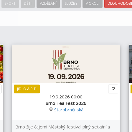
SPORT
DĚTI
VZDĚLÁNÍ
SLUŽBY
V OKOLÍ
DLOUHODOBÉ
JÍDLO & PITÍ
19.9.2026 00:00
Brno Tea Fest 2026
Starobrněnská
Brno žije čajem! Městský festival plný setkání a