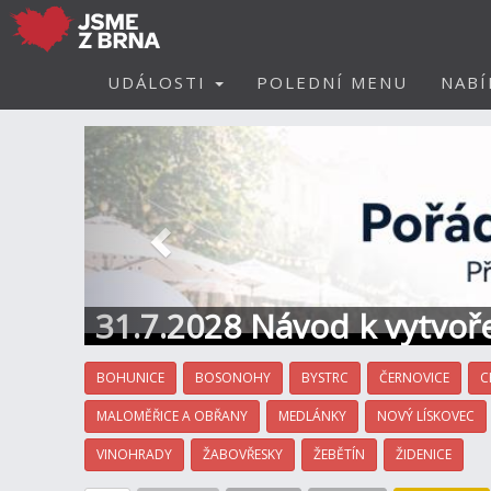
UDÁLOSTI
POLEDNÍ MENU
NABÍ
Předchozí
31.7.2028 Návod k vytvoře
BOHUNICE
BOSONOHY
BYSTRC
ČERNOVICE
C
MALOMĚŘICE A OBŘANY
MEDLÁNKY
NOVÝ LÍSKOVEC
VINOHRADY
ŽABOVŘESKY
ŽEBĚTÍN
ŽIDENICE