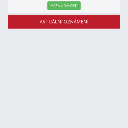
MAPA UDÁLOSTÍ
AKTUÁLNÍ OZNÁMENÍ
---