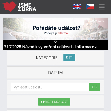
Předchozí
Další
Sponzorováno
31.7.2028 Návod k vytvoření události - Informace a
kontakt
KATEGORIE
DĚTI
DATUM
OK
+ PŘIDAT UDÁLOST