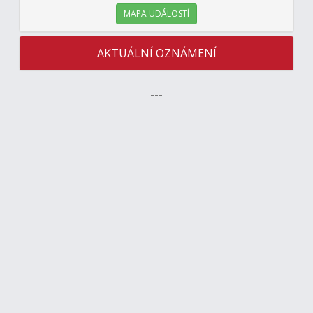
MAPA UDÁLOSTÍ
AKTUÁLNÍ OZNÁMENÍ
---