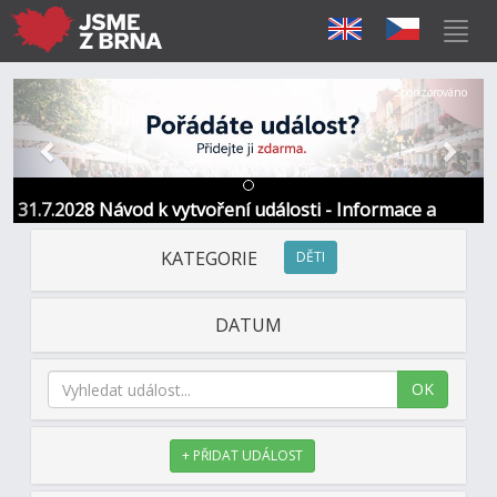
Předchozí
Další
Sponzorováno
31.7.2028 Návod k vytvoření události - Informace a
kontakt
KATEGORIE
DĚTI
DATUM
OK
+ PŘIDAT UDÁLOST