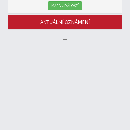
MAPA UDÁLOSTÍ
AKTUÁLNÍ OZNÁMENÍ
---