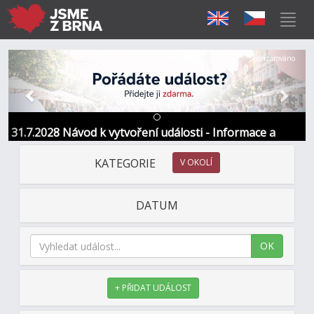
Předchozí
Další
Sponzorováno
31.7.2028 Návod k vytvoření události - Informace a
kontakt
KATEGORIE
V OKOLÍ
DATUM
OK
+ PŘIDAT UDÁLOST