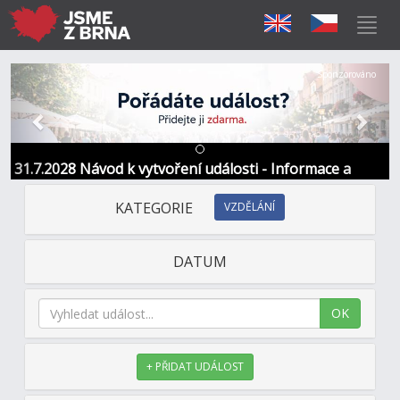
Předchozí
Další
Sponzorováno
31.7.2028 Návod k vytvoření události - Informace a
kontakt
KATEGORIE
VZDĚLÁNÍ
DATUM
OK
+ PŘIDAT UDÁLOST