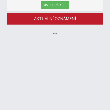
MAPA UDÁLOSTÍ
AKTUÁLNÍ OZNÁMENÍ
---