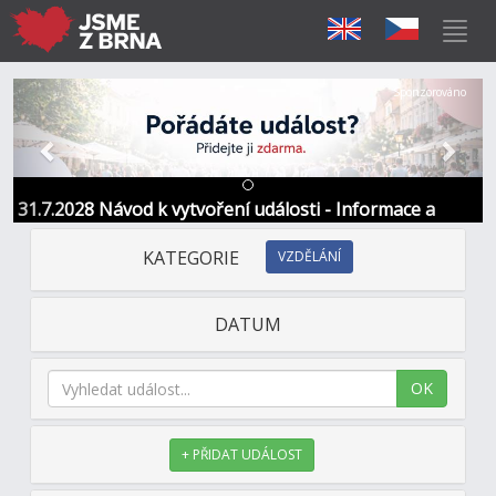
Předchozí
Další
Sponzorováno
31.7.2028 Návod k vytvoření události - Informace a
kontakt
KATEGORIE
VZDĚLÁNÍ
DATUM
OK
+ PŘIDAT UDÁLOST