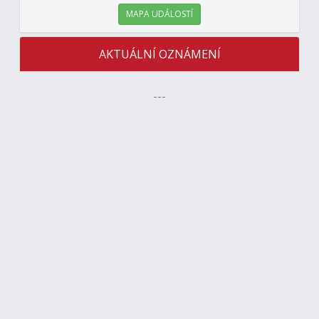
MAPA UDÁLOSTÍ
AKTUÁLNÍ OZNÁMENÍ
---