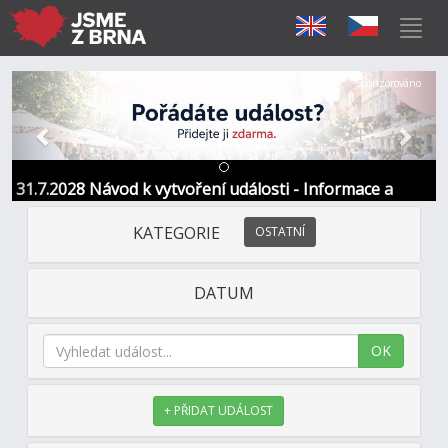
Předchozí
Další
Sponzorováno
31.7.2028 Návod k vytvoření události - Informace a
kontakt
KATEGORIE
OSTATNÍ
DATUM
OK
+ PŘIDAT UDÁLOST