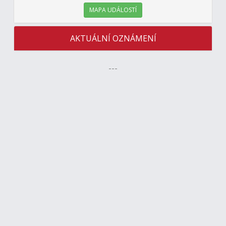
MAPA UDÁLOSTÍ
AKTUÁLNÍ OZNÁMENÍ
---