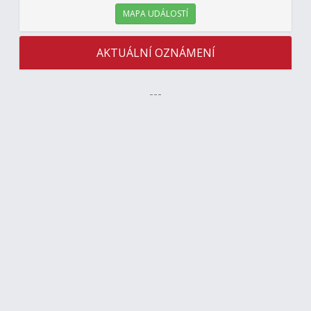
MAPA UDÁLOSTÍ
AKTUÁLNÍ OZNÁMENÍ
---