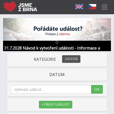
Předchozí
Další
Sponzorováno
31.7.2028 Návod k vytvoření události - Informace a
kontakt
KATEGORIE
OSTATNÍ
DATUM
OK
+ PŘIDAT UDÁLOST