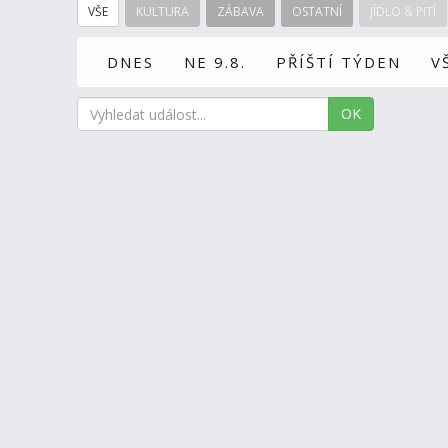
VŠE
KULTURA
ZÁBAVA
OSTATNÍ
JÍDLO & PITÍ
DNES
NE 9.8.
PŘÍŠTÍ TÝDEN
V
OK