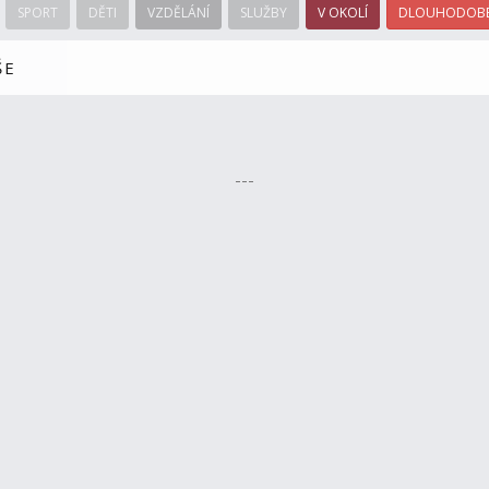
SPORT
DĚTI
VZDĚLÁNÍ
SLUŽBY
V OKOLÍ
DLOUHODOBÉ
ŠE
---