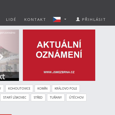
LIDÉ
KONTAKT
PŘIHLÁSIT
Další
ponzorováno
kt
Y
KOHOUTOVICE
KOMÍN
KRÁLOVO POLE
STARÝ LÍSKOVEC
STŘED
TUŘANY
ÚTĚCHOV