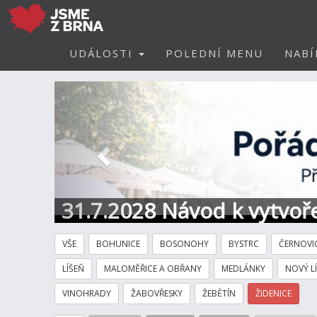
UDÁLOSTI
POLEDNÍ MENU
NABÍ
Předchozí
31.7.2028 Návod k vytvoře
VŠE
BOHUNICE
BOSONOHY
BYSTRC
ČERNOVI
LÍŠEŇ
MALOMĚŘICE A OBŘANY
MEDLÁNKY
NOVÝ L
VINOHRADY
ŽABOVŘESKY
ŽEBĚTÍN
ŽIDENICE