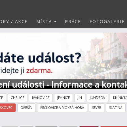
DKY / AKCE
MÍSTA
PRÁCE
FOTOGALERIE
S
ní události - Informace a konta
CE
CHRLICE
IVANOVICE
JEHNICE
JIH
JUNDROV
KNÍNIČK
ÍSKOVEC
OŘEŠÍN
ŘEČKOVICE A MOKRÁ HORA
SEVER
SLATINA