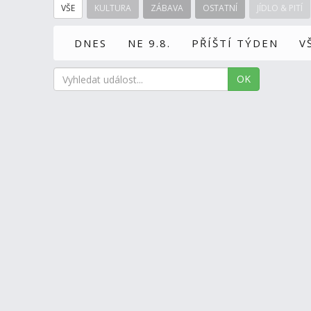
VŠE
KULTURA
ZÁBAVA
OSTATNÍ
JÍDLO & PITÍ
DNES
NE 9.8.
PŘÍŠTÍ TÝDEN
V
OK