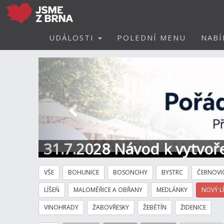
UDÁLOSTI
POLEDNÍ MENU
NABÍ
Předchozí
31.7.2028 Návod k vytvoře
VŠE
BOHUNICE
BOSONOHY
BYSTRC
ČERNOVI
LÍŠEŇ
MALOMĚŘICE A OBŘANY
MEDLÁNKY
NOVÝ L
VINOHRADY
ŽABOVŘESKY
ŽEBĚTÍN
ŽIDENICE