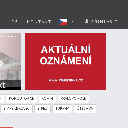
LIDÉ
KONTAKT
PŘIHLÁSIT
Další
ponzorováno
kt
Y
KOHOUTOVICE
KOMÍN
KRÁLOVO POLE
STARÝ LÍSKOVEC
STŘED
TUŘANY
ÚTĚCHOV