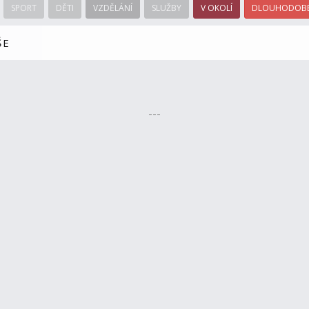
SPORT
DĚTI
VZDĚLÁNÍ
SLUŽBY
V OKOLÍ
DLOUHODOBÉ
ŠE
---