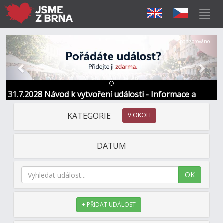
Předchozí
Další
Sponzorováno
31.7.2028 Návod k vytvoření události - Informace a
kontakt
KATEGORIE
V OKOLÍ
DATUM
OK
+ PŘIDAT UDÁLOST