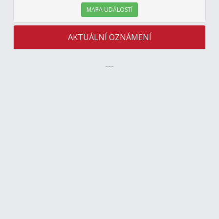
MAPA UDÁLOSTÍ
AKTUÁLNÍ OZNÁMENÍ
---