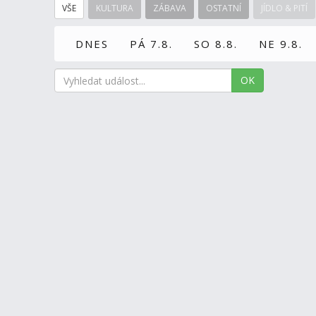
VŠE
KULTURA
ZÁBAVA
OSTATNÍ
JÍDLO & PITÍ
DNES
PÁ 7.8.
SO 8.8.
NE 9.8.
OK