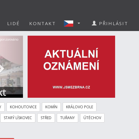
LIDÉ
KONTAKT
PŘIHLÁSIT
Další
ponzorováno
kt
Y
KOHOUTOVICE
KOMÍN
KRÁLOVO POLE
STARÝ LÍSKOVEC
STŘED
TUŘANY
ÚTĚCHOV