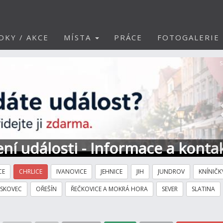
DKY / AKCE
MÍSTA
PRÁCE
FOTOGALERIE
S
ní události - Informace a konta
CE
CHRLICE
IVANOVICE
JEHNICE
JIH
JUNDROV
KNÍNIČK
ÍSKOVEC
OŘEŠÍN
ŘEČKOVICE A MOKRÁ HORA
SEVER
SLATINA