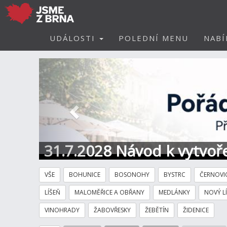
UDÁLOSTI
POLEDNÍ MENU
NABÍ
Předchozí
31.7.2028 Návod k vytvoře
VŠE
BOHUNICE
BOSONOHY
BYSTRC
ČERNOVI
LÍŠEŇ
MALOMĚŘICE A OBŘANY
MEDLÁNKY
NOVÝ L
VINOHRADY
ŽABOVŘESKY
ŽEBĚTÍN
ŽIDENICE