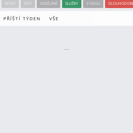
SPORT
DĚTI
VZDĚLÁNÍ
SLUŽBY
V OKOLÍ
DLOUHODOBÉ
PŘÍŠTÍ TÝDEN
VŠE
---