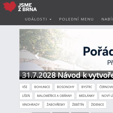
UDÁLOSTI
POLEDNÍ MENU
NABÍ
Předchozí
31.7.2028 Návod k vytvoře
VŠE
BOHUNICE
BOSONOHY
BYSTRC
ČERNOVI
LÍŠEŇ
MALOMĚŘICE A OBŘANY
MEDLÁNKY
NOVÝ L
VINOHRADY
ŽABOVŘESKY
ŽEBĚTÍN
ŽIDENICE