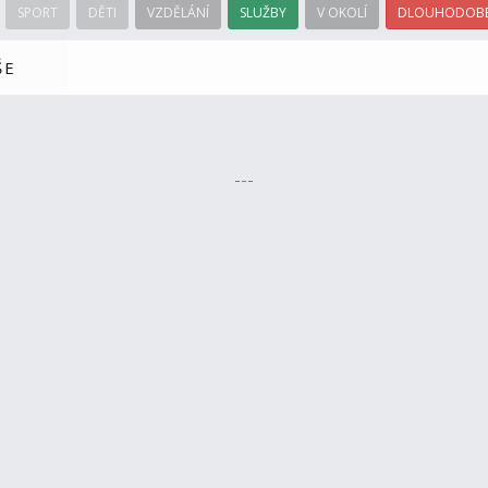
SPORT
DĚTI
VZDĚLÁNÍ
SLUŽBY
V OKOLÍ
DLOUHODOBÉ
ŠE
---