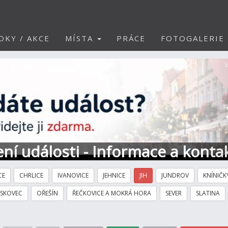
DKY / AKCE
MÍSTA
PRÁCE
FOTOGALERIE
S
ní události - Informace a konta
CE
CHRLICE
IVANOVICE
JEHNICE
JIH
JUNDROV
KNÍNIČK
ÍSKOVEC
OŘEŠÍN
ŘEČKOVICE A MOKRÁ HORA
SEVER
SLATINA