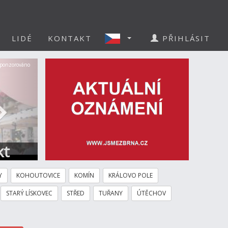
LIDÉ
KONTAKT
PŘIHLÁSIT
Další
ponzorováno
kt
Y
KOHOUTOVICE
KOMÍN
KRÁLOVO POLE
STARÝ LÍSKOVEC
STŘED
TUŘANY
ÚTĚCHOV