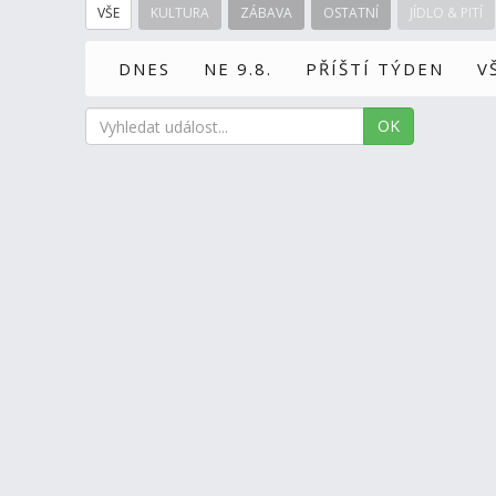
VŠE
KULTURA
ZÁBAVA
OSTATNÍ
JÍDLO & PITÍ
DNES
NE 9.8.
PŘÍŠTÍ TÝDEN
V
OK