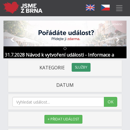
Předchozí
Další
Sponzorováno
31.7.2028 Návod k vytvoření události - Informace a
kontakt
KATEGORIE
SLUŽBY
DATUM
OK
+ PŘIDAT UDÁLOST