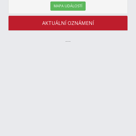
MAPA UDÁLOSTÍ
AKTUÁLNÍ OZNÁMENÍ
---