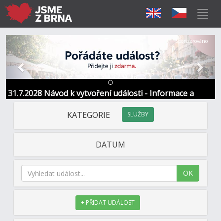
Předchozí
Další
Sponzorováno
31.7.2028 Návod k vytvoření události - Informace a
kontakt
KATEGORIE
SLUŽBY
DATUM
OK
+ PŘIDAT UDÁLOST