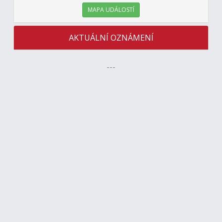
MAPA UDÁLOSTÍ
AKTUÁLNÍ OZNÁMENÍ
---