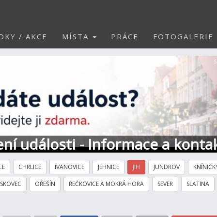
DKY / AKCE
MÍSTA
PRÁCE
FOTOGALERIE
S
ní události - Informace a konta
CE
CHRLICE
IVANOVICE
JEHNICE
JIH
JUNDROV
KNÍNIČK
ÍSKOVEC
OŘEŠÍN
ŘEČKOVICE A MOKRÁ HORA
SEVER
SLATINA