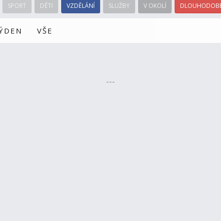
SPORT
DĚTI
VZDĚLÁNÍ
SLUŽBY
V OKOLÍ
DLOUHODOBÉ
TÝDEN
VŠE
---