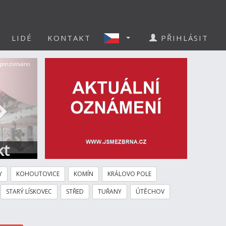
LIDÉ
KONTAKT
PŘIHLÁSIT
Další
ponzorováno
kt
Y
KOHOUTOVICE
KOMÍN
KRÁLOVO POLE
STARÝ LÍSKOVEC
STŘED
TUŘANY
ÚTĚCHOV