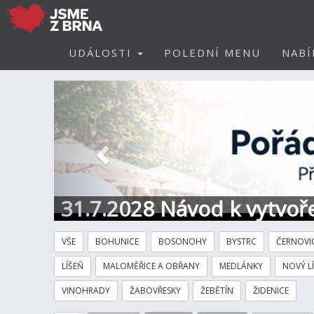
UDÁLOSTI
POLEDNÍ MENU
NABÍ
Předchozí
31.7.2028 Návod k vytvoře
VŠE
BOHUNICE
BOSONOHY
BYSTRC
ČERNOVI
LÍŠEŇ
MALOMĚŘICE A OBŘANY
MEDLÁNKY
NOVÝ L
VINOHRADY
ŽABOVŘESKY
ŽEBĚTÍN
ŽIDENICE