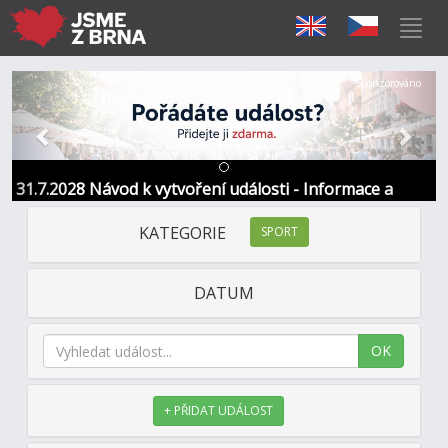
Předchozí
Další
Sponzorováno
31.7.2028 Návod k vytvoření události - Informace a
kontakt
KATEGORIE
SPORT
DATUM
OK
+ PŘIDAT UDÁLOST