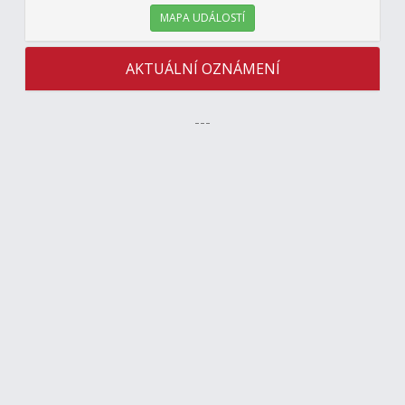
MAPA UDÁLOSTÍ
AKTUÁLNÍ OZNÁMENÍ
---