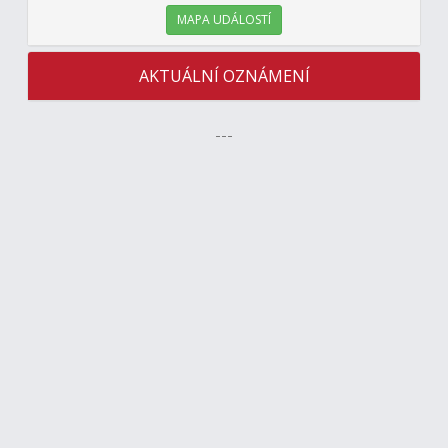
MAPA UDÁLOSTÍ
AKTUÁLNÍ OZNÁMENÍ
---