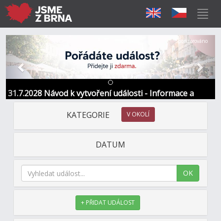
Předchozí
Další
Sponzorováno
31.7.2028 Návod k vytvoření události - Informace a
kontakt
KATEGORIE
V OKOLÍ
DATUM
OK
+ PŘIDAT UDÁLOST