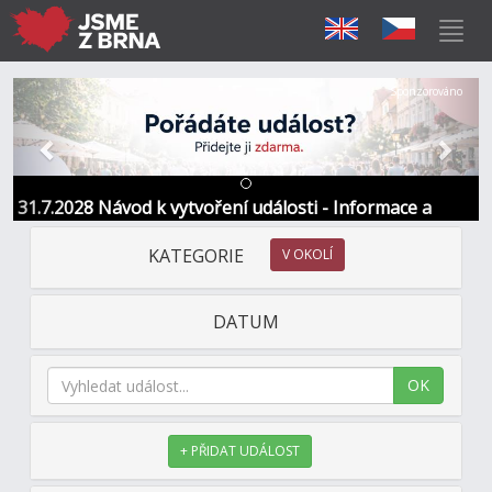
Předchozí
Další
Sponzorováno
31.7.2028 Návod k vytvoření události - Informace a
kontakt
KATEGORIE
V OKOLÍ
DATUM
OK
+ PŘIDAT UDÁLOST