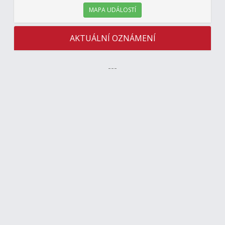
MAPA UDÁLOSTÍ
AKTUÁLNÍ OZNÁMENÍ
---