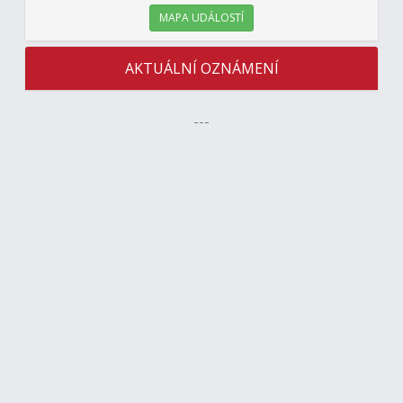
MAPA UDÁLOSTÍ
AKTUÁLNÍ OZNÁMENÍ
---