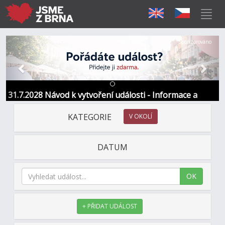
Předchozí
Další
Sponzorováno
31.7.2028 Návod k vytvoření události - Informace a
kontakt
KATEGORIE
V OKOLÍ
DATUM
OK
+ PŘIDAT UDÁLOST