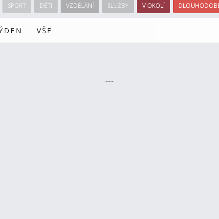
SPORT
DĚTI
VZDĚLÁNÍ
SLUŽBY
V OKOLÍ
DLOUHODOBÉ
TÝDEN
VŠE
---