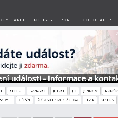
DKY / AKCE
MÍSTA
PRÁCE
FOTOGALERIE
S
ní události - Informace a konta
CE
CHRLICE
IVANOVICE
JEHNICE
JIH
JUNDROV
KNÍNIČK
ÍSKOVEC
OŘEŠÍN
ŘEČKOVICE A MOKRÁ HORA
SEVER
SLATINA