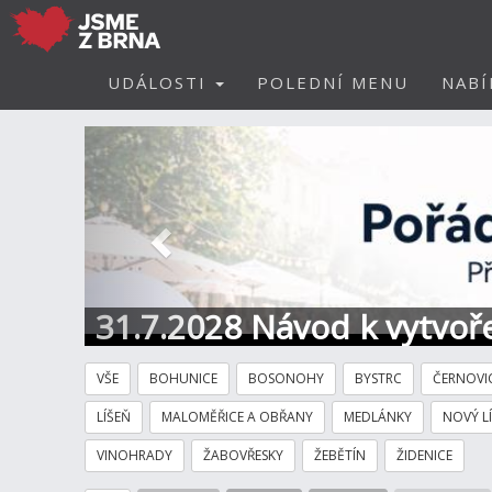
UDÁLOSTI
POLEDNÍ MENU
NABÍ
Předchozí
31.7.2028 Návod k vytvoře
VŠE
BOHUNICE
BOSONOHY
BYSTRC
ČERNOVI
LÍŠEŇ
MALOMĚŘICE A OBŘANY
MEDLÁNKY
NOVÝ L
VINOHRADY
ŽABOVŘESKY
ŽEBĚTÍN
ŽIDENICE