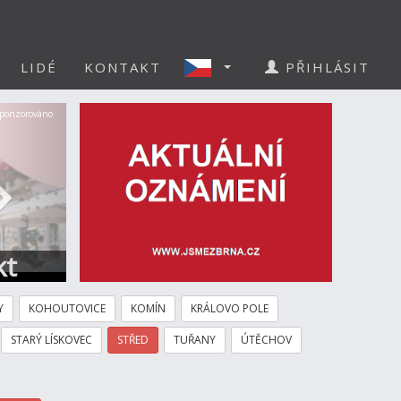
LIDÉ
KONTAKT
PŘIHLÁSIT
Další
ponzorováno
kt
Y
KOHOUTOVICE
KOMÍN
KRÁLOVO POLE
STARÝ LÍSKOVEC
STŘED
TUŘANY
ÚTĚCHOV