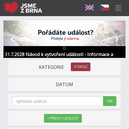
Předchozí
Další
Sponzorováno
31.7.2028 Návod k vytvoření události - Informace a
kontakt
KATEGORIE
V OKOLÍ
DATUM
OK
+ PŘIDAT UDÁLOST