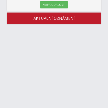
MAPA UDÁLOSTÍ
AKTUÁLNÍ OZNÁMENÍ
---