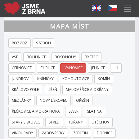
MAPA MÍST
ROZVOZ
S SEBOU
VŠE
BOHUNICE
BOSONOHY
BYSTRC
ČERNOVICE
CHRLICE
IVANOVICE
JEHNICE
JIH
JUNDROV
KNÍNIČKY
KOHOUTOVICE
KOMÍN
KRÁLOVO POLE
LÍŠEŇ
MALOMĚŘICE A OBŘANY
MEDLÁNKY
NOVÝ LÍSKOVEC
OŘEŠÍN
ŘEČKOVICE A MOKRÁ HORA
SEVER
SLATINA
STARÝ LÍSKOVEC
STŘED
TUŘANY
ÚTĚCHOV
VINOHRADY
ŽABOVŘESKY
ŽEBĚTÍN
ŽIDENICE