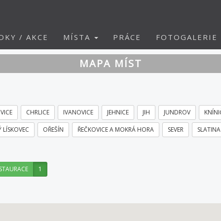
DKY / AKCE
MÍSTA
PRÁCE
FOTOGALERIE
MAPA MÍST
VICE
CHRLICE
IVANOVICE
JEHNICE
JIH
JUNDROV
KNÍNI
 LÍSKOVEC
OŘEŠÍN
ŘEČKOVICE A MOKRÁ HORA
SEVER
SLATINA
STAURACE
1