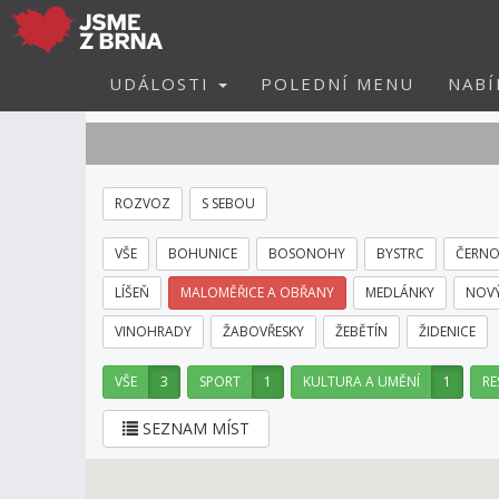
UDÁLOSTI
POLEDNÍ MENU
NABÍ
ROZVOZ
S SEBOU
VŠE
BOHUNICE
BOSONOHY
BYSTRC
ČERNO
LÍŠEŇ
MALOMĚŘICE A OBŘANY
MEDLÁNKY
NOVÝ
VINOHRADY
ŽABOVŘESKY
ŽEBĚTÍN
ŽIDENICE
VŠE
3
SPORT
1
KULTURA A UMĚNÍ
1
RE
SEZNAM MÍST