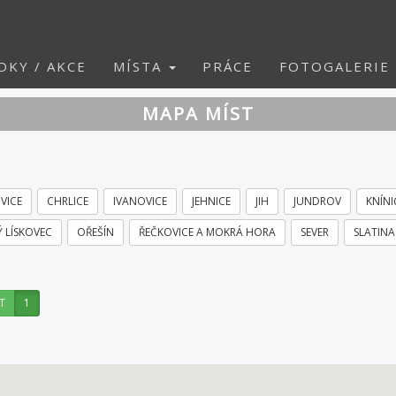
DKY / AKCE
MÍSTA
PRÁCE
FOTOGALERIE
MAPA MÍST
VICE
CHRLICE
IVANOVICE
JEHNICE
JIH
JUNDROV
KNÍNI
 LÍSKOVEC
OŘEŠÍN
ŘEČKOVICE A MOKRÁ HORA
SEVER
SLATINA
T
1