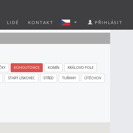
LIDÉ
KONTAKT
PŘIHLÁSIT
ČKY
KOHOUTOVICE
KOMÍN
KRÁLOVO POLE
STARÝ LÍSKOVEC
STŘED
TUŘANY
ÚTĚCHOV