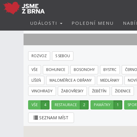
UDÁLOSTI
POLEDNÍ MENU
NABÍ
ROZVOZ
S SEBOU
VŠE
BOHUNICE
BOSONOHY
BYSTRC
ČERNO
LÍŠEŇ
MALOMĚŘICE A OBŘANY
MEDLÁNKY
NOVÝ
VINOHRADY
ŽABOVŘESKY
ŽEBĚTÍN
ŽIDENICE
VŠE
4
RESTAURACE
2
PAMÁTKY
1
SPOR
SEZNAM MÍST