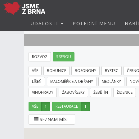
UDÁLOSTI
POLEDNÍ MENU
NABÍ
ROZVOZ
S SEBOU
VŠE
BOHUNICE
BOSONOHY
BYSTRC
ČERNO
LÍŠEŇ
MALOMĚŘICE A OBŘANY
MEDLÁNKY
NOVÝ
VINOHRADY
ŽABOVŘESKY
ŽEBĚTÍN
ŽIDENICE
VŠE
1
RESTAURACE
1
SEZNAM MÍST