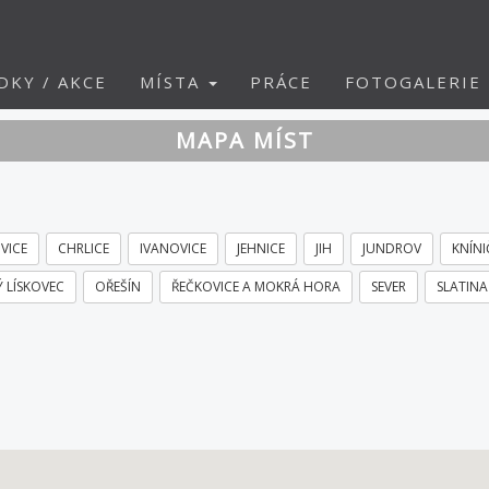
DKY / AKCE
MÍSTA
PRÁCE
FOTOGALERIE
MAPA MÍST
VICE
CHRLICE
IVANOVICE
JEHNICE
JIH
JUNDROV
KNÍNI
 LÍSKOVEC
OŘEŠÍN
ŘEČKOVICE A MOKRÁ HORA
SEVER
SLATINA