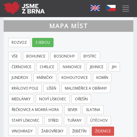
MAPA MÍST
ROZVOZ
S SEBOU
VŠE
BOHUNICE
BOSONOHY
BYSTRC
ČERNOVICE
CHRLICE
IVANOVICE
JEHNICE
JIH
JUNDROV
KNÍNIČKY
KOHOUTOVICE
KOMÍN
KRÁLOVO POLE
LÍŠEŇ
MALOMĚŘICE A OBŘANY
MEDLÁNKY
NOVÝ LÍSKOVEC
OŘEŠÍN
ŘEČKOVICE A MOKRÁ HORA
SEVER
SLATINA
STARÝ LÍSKOVEC
STŘED
TUŘANY
ÚTĚCHOV
VINOHRADY
ŽABOVŘESKY
ŽEBĚTÍN
ŽIDENICE