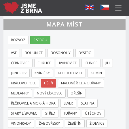
MAPA MÍST
ROZVOZ
S SEBOU
VŠE
BOHUNICE
BOSONOHY
BYSTRC
ČERNOVICE
CHRLICE
IVANOVICE
JEHNICE
JIH
JUNDROV
KNÍNIČKY
KOHOUTOVICE
KOMÍN
KRÁLOVO POLE
LÍŠEŇ
MALOMĚŘICE A OBŘANY
MEDLÁNKY
NOVÝ LÍSKOVEC
OŘEŠÍN
ŘEČKOVICE A MOKRÁ HORA
SEVER
SLATINA
STARÝ LÍSKOVEC
STŘED
TUŘANY
ÚTĚCHOV
VINOHRADY
ŽABOVŘESKY
ŽEBĚTÍN
ŽIDENICE