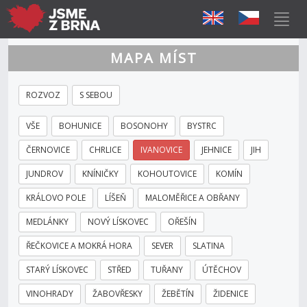
MAPA MÍST
ROZVOZ
S SEBOU
VŠE
BOHUNICE
BOSONOHY
BYSTRC
ČERNOVICE
CHRLICE
IVANOVICE
JEHNICE
JIH
JUNDROV
KNÍNIČKY
KOHOUTOVICE
KOMÍN
KRÁLOVO POLE
LÍŠEŇ
MALOMĚŘICE A OBŘANY
MEDLÁNKY
NOVÝ LÍSKOVEC
OŘEŠÍN
ŘEČKOVICE A MOKRÁ HORA
SEVER
SLATINA
STARÝ LÍSKOVEC
STŘED
TUŘANY
ÚTĚCHOV
VINOHRADY
ŽABOVŘESKY
ŽEBĚTÍN
ŽIDENICE