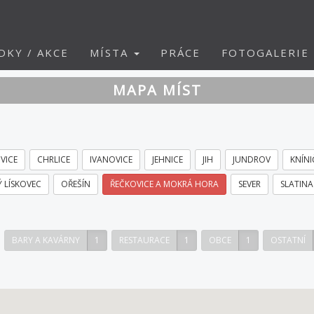
DKY / AKCE
MÍSTA
PRÁCE
FOTOGALERIE
MAPA MÍST
VICE
CHRLICE
IVANOVICE
JEHNICE
JIH
JUNDROV
KNÍNI
 LÍSKOVEC
OŘEŠÍN
ŘEČKOVICE A MOKRÁ HORA
SEVER
SLATINA
BARY A KAVÁRNY
1
RESTAURACE
1
OBCE
1
OSTATNÍ