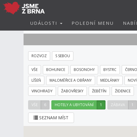
UDÁLOSTI
POLEDNÍ MENU
NABÍ
ROZVOZ
S SEBOU
VŠE
BOHUNICE
BOSONOHY
BYSTRC
ČERNO
LÍŠEŇ
MALOMĚŘICE A OBŘANY
MEDLÁNKY
NOVÝ
VINOHRADY
ŽABOVŘESKY
ŽEBĚTÍN
ŽIDENICE
VŠE
6
HOTELY A UBYTOVÁNÍ
1
ZÁBAVA
1
SEZNAM MÍST