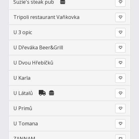
Suzie's steak pub
Tripoli restaurant Vaňkovka
U 3 opic
U Dřeváka Beer&Grill
U Dvou Hřebíčků
U Karla
U Látalů
U Primů
U Tomana
ZANNAM