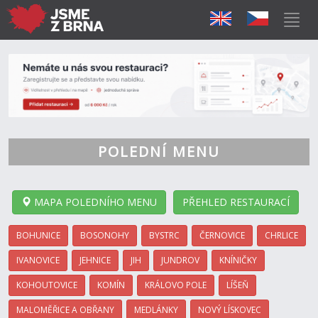
POLEDNÍ MENU
MAPA POLEDNÍHO MENU
PŘEHLED RESTAURACÍ
BOHUNICE
BOSONOHY
BYSTRC
ČERNOVICE
CHRLICE
IVANOVICE
JEHNICE
JIH
JUNDROV
KNÍNIČKY
KOHOUTOVICE
KOMÍN
KRÁLOVO POLE
LÍŠEŇ
MALOMĚŘICE A OBŘANY
MEDLÁNKY
NOVÝ LÍSKOVEC