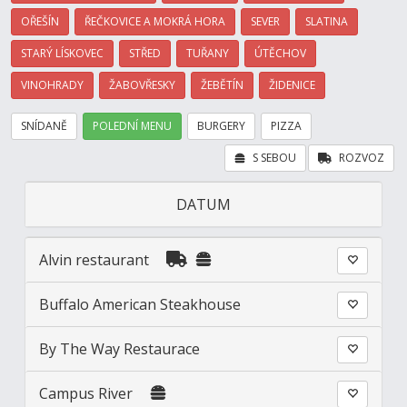
OŘEŠÍN
ŘEČKOVICE A MOKRÁ HORA
SEVER
SLATINA
STARÝ LÍSKOVEC
STŘED
TUŘANY
ÚTĚCHOV
VINOHRADY
ŽABOVŘESKY
ŽEBĚTÍN
ŽIDENICE
SNÍDANĚ
POLEDNÍ MENU
BURGERY
PIZZA
S SEBOU
ROZVOZ
DATUM
Alvin restaurant
Buffalo American Steakhouse
By The Way Restaurace
Campus River