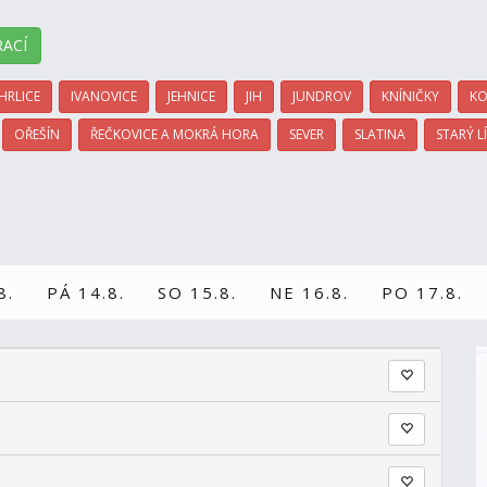
ACÍ
HRLICE
IVANOVICE
JEHNICE
JIH
JUNDROV
KNÍNIČKY
KO
OŘEŠÍN
ŘEČKOVICE A MOKRÁ HORA
SEVER
SLATINA
STARÝ L
8.
PÁ 14.8.
SO 15.8.
NE 16.8.
PO 17.8.