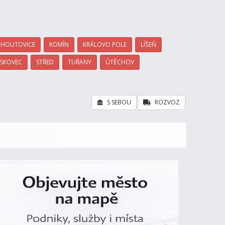
HOUTOVICE
KOMÍN
KRÁLOVO POLE
LÍŠEŇ
ÍSKOVEC
STŘED
TUŘANY
ÚTĚCHOV
S SEBOU
ROZVOZ