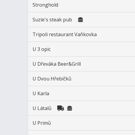
Stronghold
Suzie's steak pub
Tripoli restaurant Vaňkovka
U 3 opic
U Dřeváka Beer&Grill
U Dvou Hřebíčků
U Karla
U Látalů
U Primů