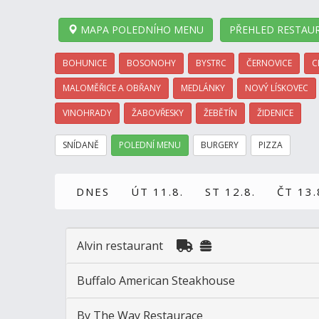
MAPA POLEDNÍHO MENU
PŘEHLED RESTAUR
BOHUNICE
BOSONOHY
BYSTRC
ČERNOVICE
C
MALOMĚŘICE A OBŘANY
MEDLÁNKY
NOVÝ LÍSKOVEC
VINOHRADY
ŽABOVŘESKY
ŽEBĚTÍN
ŽIDENICE
SNÍDANĚ
POLEDNÍ MENU
BURGERY
PIZZA
DNES
ÚT 11.8.
ST 12.8.
ČT 13.
Alvin restaurant
Buffalo American Steakhouse
By The Way Restaurace