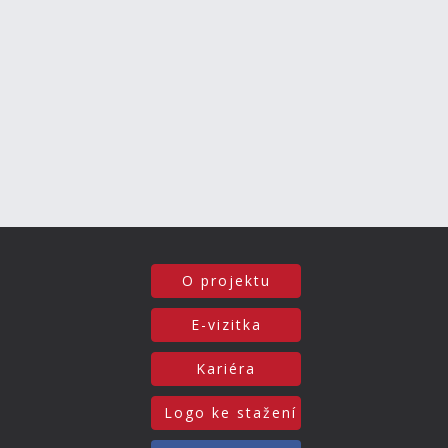
O projektu
E-vizitka
Kariéra
Logo ke stažení