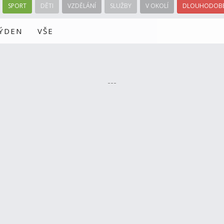
SPORT
DĚTI
VZDĚLÁNÍ
SLUŽBY
V OKOLÍ
DLOUHODOBÉ
TÝDEN
VŠE
---