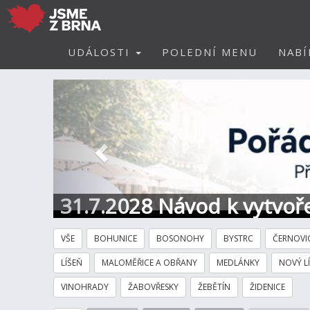
UDÁLOSTI
POLEDNÍ MENU
NABÍ
Předchozí
31.7.2028 Návod k vytvoře
VŠE
BOHUNICE
BOSONOHY
BYSTRC
ČERNOVI
LÍŠEŇ
MALOMĚŘICE A OBŘANY
MEDLÁNKY
NOVÝ L
VINOHRADY
ŽABOVŘESKY
ŽEBĚTÍN
ŽIDENICE