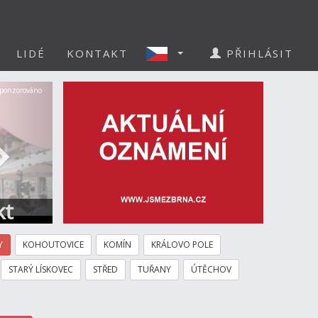
LIDÉ
KONTAKT
PŘIHLÁSIT
Další
ponzorováno
kt
Y
KOHOUTOVICE
KOMÍN
KRÁLOVO POLE
STARÝ LÍSKOVEC
STŘED
TUŘANY
ÚTĚCHOV