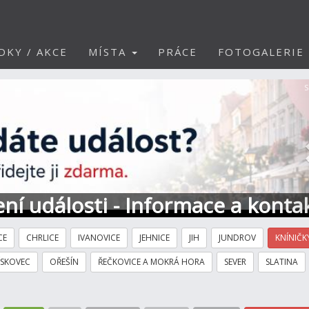
DKY / AKCE
MÍSTA
PRÁCE
FOTOGALERIE
S
ní události - Informace a konta
CE
CHRLICE
IVANOVICE
JEHNICE
JIH
JUNDROV
KNÍNIČK
ÍSKOVEC
OŘEŠÍN
ŘEČKOVICE A MOKRÁ HORA
SEVER
SLATINA