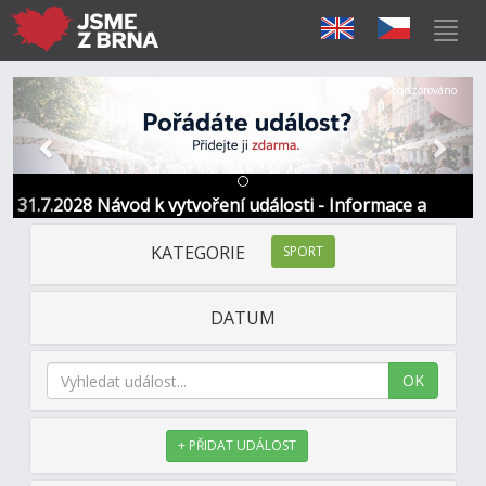
Předchozí
Další
Sponzorováno
31.7.2028 Návod k vytvoření události - Informace a
kontakt
KATEGORIE
SPORT
DATUM
OK
+ PŘIDAT UDÁLOST