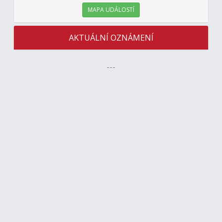
MAPA UDÁLOSTÍ
AKTUÁLNÍ OZNÁMENÍ
---