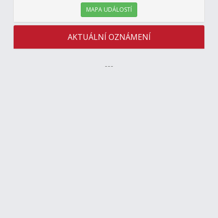
MAPA UDÁLOSTÍ
AKTUÁLNÍ OZNÁMENÍ
---