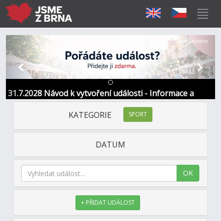
Předchozí
Další
Sponzorováno
31.7.2028 Návod k vytvoření události - Informace a
kontakt
KATEGORIE
SPORT
DATUM
OK
+ PŘIDAT UDÁLOST