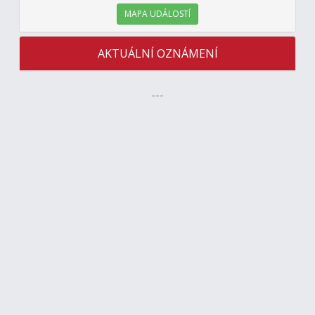
MAPA UDÁLOSTÍ
AKTUÁLNÍ OZNÁMENÍ
---