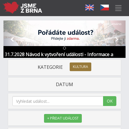
Předchozí
Další
Sponzorováno
31.7.2028 Návod k vytvoření události - Informace a
kontakt
KATEGORIE
KULTURA
DATUM
OK
+ PŘIDAT UDÁLOST