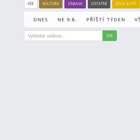
VŠE
KULTURA
ZÁBAVA
OSTATNÍ
JÍDLO & PITÍ
DNES
NE 9.8.
PŘÍŠTÍ TÝDEN
V
OK