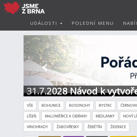
UDÁLOSTI
POLEDNÍ MENU
NABÍ
Předchozí
31.7.2028 Návod k vytvoře
VŠE
BOHUNICE
BOSONOHY
BYSTRC
ČERNOVI
LÍŠEŇ
MALOMĚŘICE A OBŘANY
MEDLÁNKY
NOVÝ L
VINOHRADY
ŽABOVŘESKY
ŽEBĚTÍN
ŽIDENICE