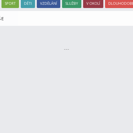
SPORT
DĚTI
VZDĚLÁNÍ
SLUŽBY
V OKOLÍ
DLOUHODOBÉ
ŠE
---