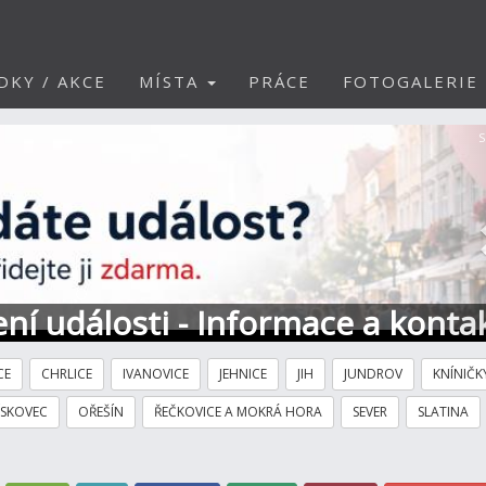
DKY / AKCE
MÍSTA
PRÁCE
FOTOGALERIE
S
ní události - Informace a konta
CE
CHRLICE
IVANOVICE
JEHNICE
JIH
JUNDROV
KNÍNIČK
ÍSKOVEC
OŘEŠÍN
ŘEČKOVICE A MOKRÁ HORA
SEVER
SLATINA