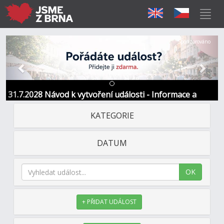
Předchozí
Další
Sponzorováno
31.7.2028 Návod k vytvoření události - Informace a
kontakt
KATEGORIE
DATUM
OK
+ PŘIDAT UDÁLOST