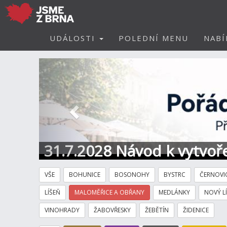
UDÁLOSTI
POLEDNÍ MENU
NABÍ
Předchozí
31.7.2028 Návod k vytvoře
VŠE
BOHUNICE
BOSONOHY
BYSTRC
ČERNOVI
LÍŠEŇ
MALOMĚŘICE A OBŘANY
MEDLÁNKY
NOVÝ L
VINOHRADY
ŽABOVŘESKY
ŽEBĚTÍN
ŽIDENICE