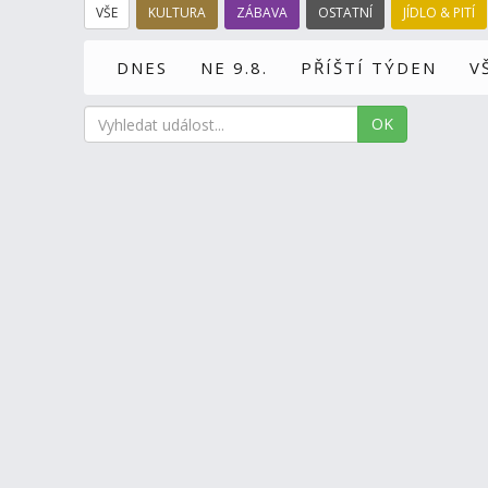
VŠE
KULTURA
ZÁBAVA
OSTATNÍ
JÍDLO & PITÍ
DNES
NE 9.8.
PŘÍŠTÍ TÝDEN
V
OK