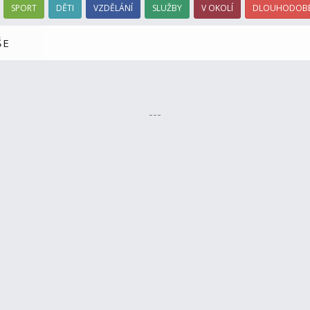
SPORT
DĚTI
VZDĚLÁNÍ
SLUŽBY
V OKOLÍ
DLOUHODOBÉ
ŠE
---