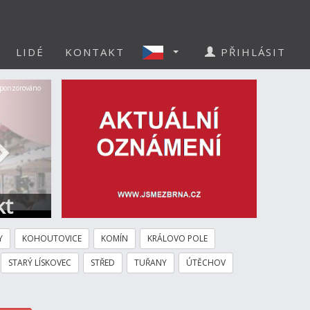
LIDÉ
KONTAKT
PŘIHLÁSIT
Další
ponzorováno
kt
Y
KOHOUTOVICE
KOMÍN
KRÁLOVO POLE
STARÝ LÍSKOVEC
STŘED
TUŘANY
ÚTĚCHOV