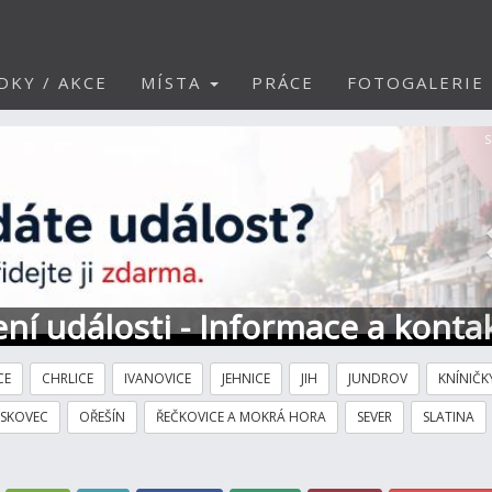
DKY / AKCE
MÍSTA
PRÁCE
FOTOGALERIE
S
ní události - Informace a konta
CE
CHRLICE
IVANOVICE
JEHNICE
JIH
JUNDROV
KNÍNIČK
ÍSKOVEC
OŘEŠÍN
ŘEČKOVICE A MOKRÁ HORA
SEVER
SLATINA