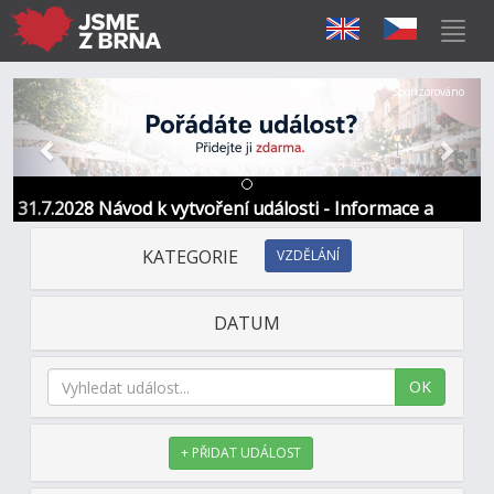
Předchozí
Další
Sponzorováno
31.7.2028 Návod k vytvoření události - Informace a
kontakt
KATEGORIE
VZDĚLÁNÍ
DATUM
OK
+ PŘIDAT UDÁLOST