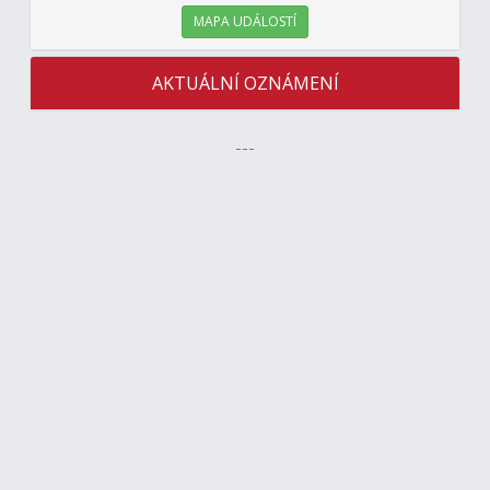
MAPA UDÁLOSTÍ
AKTUÁLNÍ OZNÁMENÍ
---