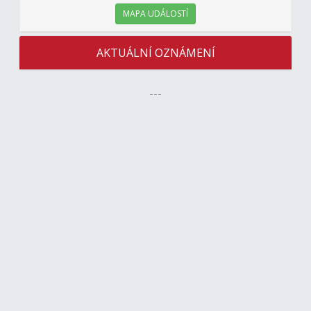
MAPA UDÁLOSTÍ
AKTUÁLNÍ OZNÁMENÍ
---