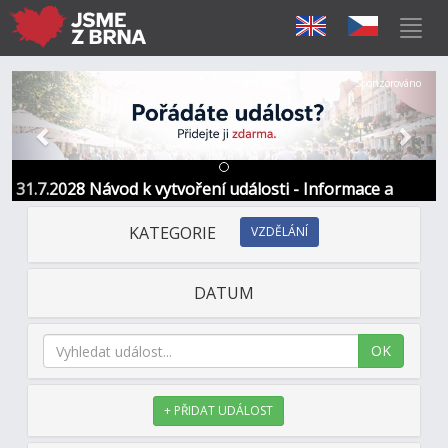
Předchozí
Další
Sponzorováno
31.7.2028 Návod k vytvoření události - Informace a
kontakt
KATEGORIE
VZDĚLÁNÍ
DATUM
OK
+ PŘIDAT UDÁLOST