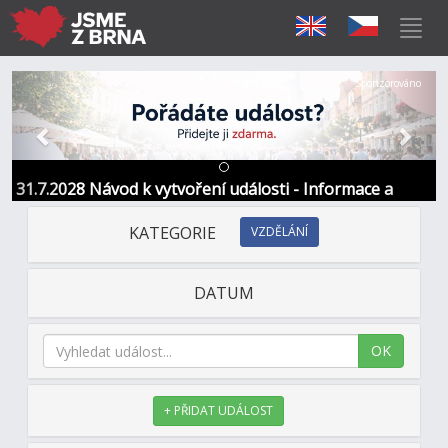
Předchozí
Další
Sponzorováno
31.7.2028 Návod k vytvoření události - Informace a
kontakt
KATEGORIE
VZDĚLÁNÍ
DATUM
OK
+ PŘIDAT UDÁLOST