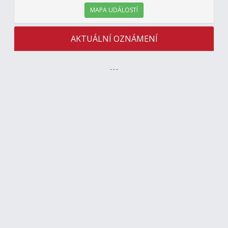
MAPA UDÁLOSTÍ
AKTUÁLNÍ OZNÁMENÍ
---