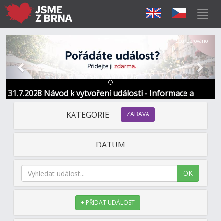
Předchozí
Další
Sponzorováno
31.7.2028 Návod k vytvoření události - Informace a
kontakt
KATEGORIE
ZÁBAVA
DATUM
OK
+ PŘIDAT UDÁLOST