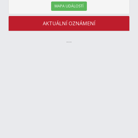
MAPA UDÁLOSTÍ
AKTUÁLNÍ OZNÁMENÍ
---