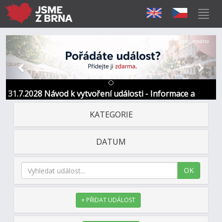
Předchozí
Další
Sponzorováno
31.7.2028 Návod k vytvoření události - Informace a
kontakt
KATEGORIE
DATUM
OK
+ PŘIDAT UDÁLOST