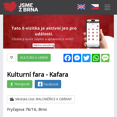
Facebook
Messenger
Twitter
WhatsAp
Mes
KULTURA A UMĚNÍ
Kulturní fara - Kafara
Navigovat
Facebook
Městská část: MALOMĚŘICE A OBŘANY
Fryčajova 78/16, Brno